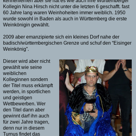
kennenlernen aber sie hat es wie auch ihre Württemberger
Kollegin Nina Hirsch nicht unter die letzten 6 geschafft. fast
60 Jahre lang waren Weinhoheiten immer weiblich. 1950
wurde sowohl in Baden als auch in Württemberg die erste
Weinkönigin gewählt.
2009 aber emanzipierte sich ein kleines Dorf nahe der
badisch/württembergischen Grenze und schuf den “Eisinger
Weinkönig”.
Dieser wird aber nicht
gewählt wie seine
weiblichen
Kolleginnen sondern
der Titel muss erkämpft
werden, in sportlichen
und geistigen
Wettbewerben. Wer
den Titel dann aber
gewinnt darf ihn auch
für zwei Jahre tragen,
denn nur in diesem
Turnus findet das