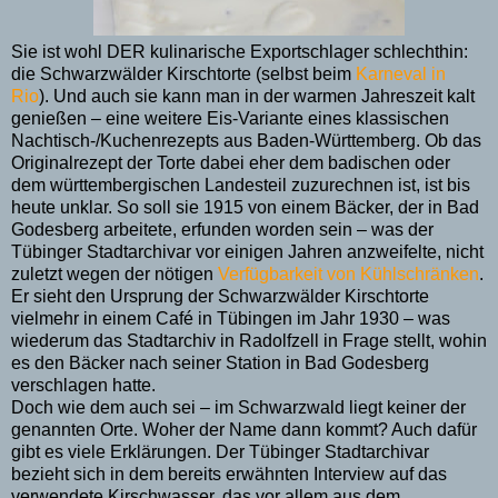
Sie ist wohl DER kulinarische Exportschlager schlechthin:
die Schwarzwälder Kirschtorte (selbst beim
Karneval in
Rio
). Und auch sie kann man in der warmen Jahreszeit kalt
genießen – eine weitere Eis-Variante eines klassischen
Nachtisch-/Kuchenrezepts aus Baden-Württemberg. Ob das
Originalrezept der Torte dabei eher dem badischen oder
dem württembergischen Landesteil zuzurechnen ist, ist bis
heute unklar. So soll sie 1915 von einem Bäcker, der in Bad
Godesberg arbeitete, erfunden worden sein – was der
Tübinger Stadtarchivar vor einigen Jahren anzweifelte, nicht
zuletzt wegen der nötigen
Verfügbarkeit von Kühlschränken
.
Er sieht den Ursprung der Schwarzwälder Kirschtorte
vielmehr in einem Café in Tübingen im Jahr 1930 – was
wiederum das Stadtarchiv in Radolfzell in Frage stellt, wohin
es den Bäcker nach seiner Station in Bad Godesberg
verschlagen hatte.
Doch wie dem auch sei – im Schwarzwald liegt keiner der
genannten Orte. Woher der Name dann kommt? Auch dafür
gibt es viele Erklärungen. Der Tübinger Stadtarchivar
bezieht sich in dem bereits erwähnten Interview auf das
verwendete Kirschwasser, das vor allem aus dem