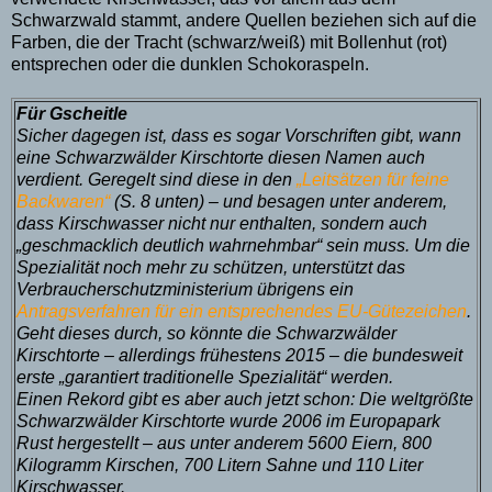
Schwarzwald stammt, andere Quellen beziehen sich auf die
Farben, die der Tracht (schwarz/weiß) mit Bollenhut (rot)
entsprechen oder die dunklen Schokoraspeln.
Für Gscheitle
Sicher dagegen ist, dass es sogar Vorschriften gibt, wann
eine Schwarzwälder Kirschtorte diesen Namen auch
verdient. Geregelt sind diese in den
„Leitsätzen für feine
Backwaren“
(S. 8 unten) – und besagen unter anderem,
dass Kirschwasser nicht nur enthalten, sondern auch
„geschmacklich deutlich wahrnehmbar“ sein muss. Um die
Spezialität noch mehr zu schützen, unterstützt das
Verbraucherschutzministerium übrigens ein
Antragsverfahren für ein entsprechendes EU-Gütezeichen
.
Geht dieses durch, so könnte die Schwarzwälder
Kirschtorte – allerdings frühestens 2015 – die bundesweit
erste „garantiert traditionelle Spezialität“ werden.
Einen Rekord gibt es aber auch jetzt schon: Die weltgrößte
Schwarzwälder Kirschtorte wurde 2006 im Europapark
Rust hergestellt – aus unter anderem 5600 Eiern, 800
Kilogramm Kirschen, 700 Litern Sahne und 110 Liter
Kirschwasser.